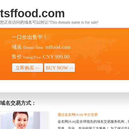
tsffood.com
您正在访问的域名可以转让!This domain name is for sale!
一口价出售中！
域名
tsffood.com
Domain Name:
售价
CNY 999.00
Listing Price:
立即购买
BUY NOW
>>
>>
域名交易方式：
通过金名网(4.cn) 中介交易
金名网(4.cn)是全球领先的域名交易服务机
简单、安全、专业的第三方服务！ 为了保证交