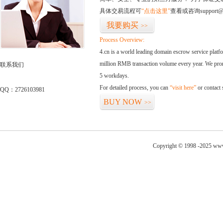
具体交易流程可
“点击这里”
查看或咨询support@
我要购买
>>
Process Overview:
4.cn is a world leading domain escrow service plat
million RMB transaction volume every year. We promi
联系我们
5 workdays.
For detailed process, you can
“visit here”
or contact
QQ：2726103981
BUY NOW
>>
Copyright © 1998 -2025 www